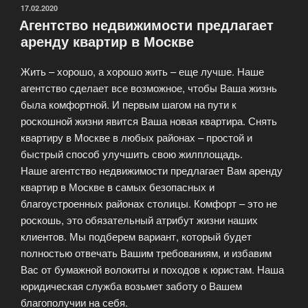
недвижимости
ОПУБЛИКОВАНО
17.02.2020
Агентство недвижимости предлагает
от
аренду квартир в Москве
АН
Квартал
Жить – хорошо, а хорошо жить – еще лучше. Наше
–
агентство сделает все возможное, чтобы Ваша жизнь
квалифицированно
была комфортной. И первым шагом на пути к
и
роскошной жизни явится Ваша новая квартира. Снять
надежно.»
квартиру в Москве в любых районах – простой и
быстрый способ улучшить свою жилплощадь.
Наше агентство недвижимости предлагает Вам аренду
квартир в Москве в самых безопасных и
благоустроенных районах столицы. Комфорт – это не
роскошь, это обязательный атрибут жизни наших
клиентов. Мы подберем вариант, который будет
полностью отвечать Вашим требованиям, и избавим
Вас от бумажной волокиты и походов к юристам. Наша
юридическая служба возьмет заботу о Вашем
благополучии на себя.