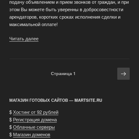
подачу объявлением и прием звонков от граждан, и при
этом Вы можете быть уверенны в добросовестности
арендаторов, коротких сроках исполнения сделки и
максимальной оплате!
Читать далее
«Услуги
по
сдаче
Вашей
квартиры
Навигация
Сле
Страница
1
в
по
стра
Москве
записям
на
Ваших
МАГАЗИН ГОТОВЫХ САЙТОВ — MARTSITE.RU
условиях!»
$
Хостинг от 92 рублей
$
Регистрация домена
$
Облачные серверы
$
Магазин доменов