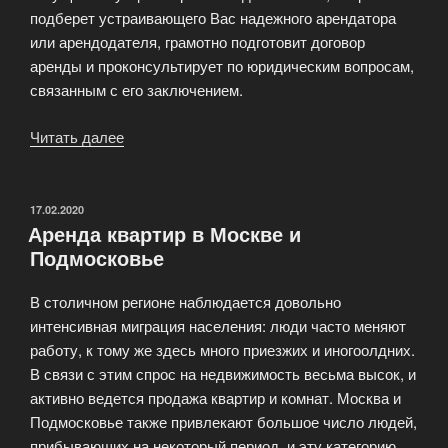
подберет устраивающего Вас надежного арендатора
или арендодателя, грамотно подготовит договор
аренды и проконсультирует по юридическим вопросам,
связанным с его заключением.
Читать далее
«Аренда
квартир:
Услуга
для
ОПУБЛИКОВАНО
17.02.2020
Аренда квартир в Москве и
собственников»
Подмосковье
В столичном регионе наблюдается довольно
интенсивная миграция населения: люди часто меняют
работу, к тому же здесь много приезжих и иногоолдних.
В связи с этим спрос на недвижимость весьма высок, и
активно ведется продажа квартир и комнат. Москва и
Подмосковье также привлекают большое число людей,
прибывающих на некоторый период, и эту категорию