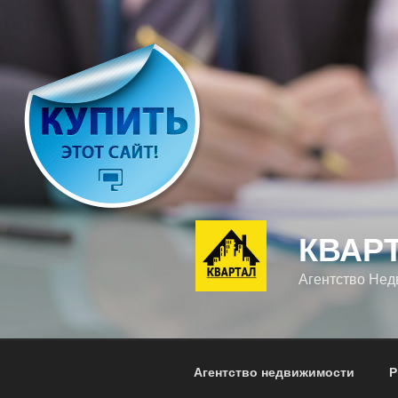
Перейти
к
содержимому
КВАР
Агентство Не
Агентство недвижимости
Р