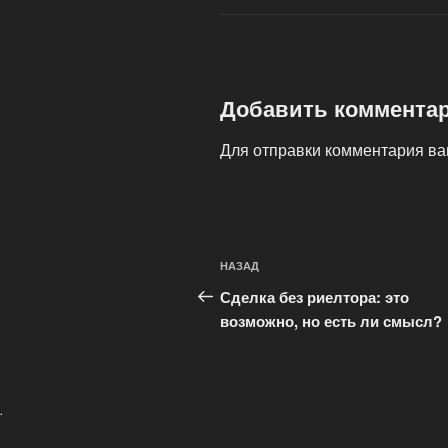
Добавить коммента
Для отправки комментария в
Навигация
Предыдущая
НАЗАД
по
запись:
Сделка без риелтора: это
записям
возможно, но есть ли смысл?
.