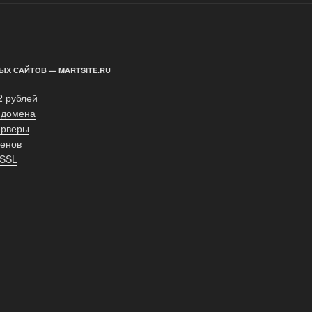
ЫХ САЙТОВ — MARTSITE.RU
2 рублей
 домена
ерверы
енов
 SSL