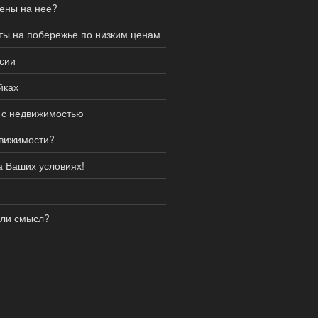
цены на неё?
ты на побережье по низким ценам
сии
йках
 с недвижимостью
движимости?
а Ваших условиях!
 ли смысл?