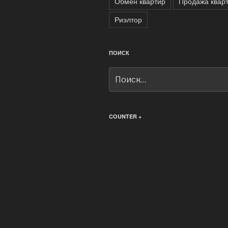
Обмен квартир
Продажа квар
Риэлтор
ПОИСК
Искать:
COUNTER +