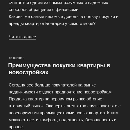
считается одним из самых разумных и надежных
способов обращения с финансами.
Каковы же самые весомые доводы в пользу покупки и
аренды квартир в Болгарии у самого моря?
Читать далее
«Квартиры
в
Болгарии
—
ОПУБЛИКОВАНО
13.09.2016
Преимущества покупки квартиры в
удобные
новостройках
апартаменты
на
Сегодня все больше покупателей на рынке
побережье
недвижимости отдают предпочтение новостройкам.
по
Продажа квартир на первичном рынке обгоняет
низким
вторичный рынок. Эксперты агентства связывают это с
ценам»
неоспоримыми преимуществами новых квартир. К ним
можно отнести комфорт, надежность, безопасность и
прочее.