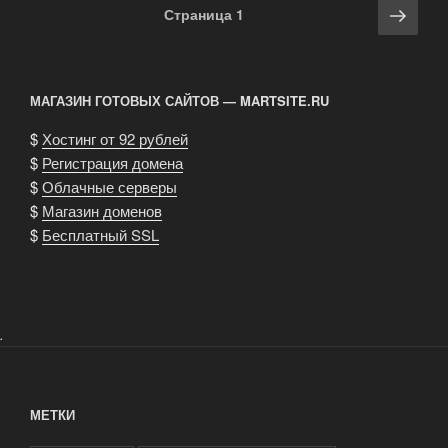
Навигация
Сле
Страница
1
по
стра
записям
МАГАЗИН ГОТОВЫХ САЙТОВ — MARTSITE.RU
$
Хостинг от 92 рублей
$
Регистрация домена
$
Облачные серверы
$
Магазин доменов
$
Бесплатный SSL
.
МЕТКИ