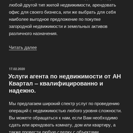
любой другой тип жилой недвижимости, арендовать
офис для своего бизнеса, или же выбрать для себя
наиболее выгодное предложение по покупке
загородной недвижимости и земельных активов
различного назначения.
Читать далее
«Все
операции
с
любыми
ОПУБЛИКОВАНО
17.02.2020
Услуги агента по недвижимости от АН
видами
Квартал – квалифицированно и
недвижмости
надежно.
—
АН
Мы предлагаем широкий спектр услуг по проведению
Квартал»
операций с недвижимостью любого уровня сложности.
Вы можете обращаться к нам, если Вам необходимо
сдать или арендовать комнату, дом или квартиру, а
также провести любую сделку с объектами