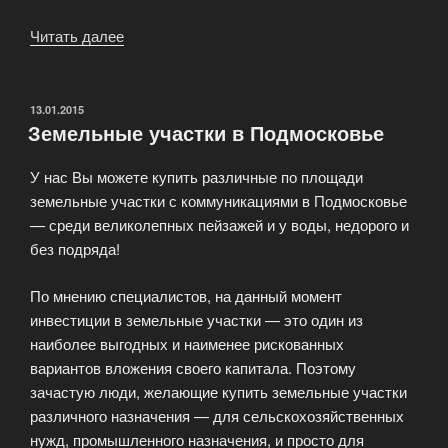
Читать далее
«Выгодные
сделки
с
недвижимостью:
ОПУБЛИКОВАНО
13.01.2015
Земельные участки в Подмосковье
узнайте
больше»
У нас Вы можете купить различные по площади
земельные участки с коммуникациями в Подмосковье
— среди великолепных пейзажей и у воды, недорого и
без подряда!
По мнению специалистов, на данный момент
инвестиции в земельные участки — это один из
наиболее выгодных и наименее рискованных
вариантов вложения своего капитала. Поэтому
зачастую люди, желающие купить земельные участки
различного назначения — для сельскохозяйственных
нужд, промышленного назначения, и просто для