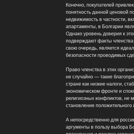
Конечно, покупателей привлек
понятность данной ценовой п
недвижимость в частности, в
апартаменты, в Болгарии явля
Однако уровень доверия к этой
подверждают факты членства 
свою очередь, является идеа
безопасности проводимых сде
Право членства в этих орган
не случайно — такие благопр
стране как низкие налоги, ста
экономическом фронте и спок
религиозных конфликтов, не м
становление положительного 
А непосредственно для росси
аргументы в пользу выбора Бо
проживания и покупки хороше