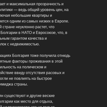
ает и максимальная прозрачность и
олитики — ведь общий уровень цен, на
ключая небольшие квартиры и
ется одним из самых низких в Европе.
 стране неуклонно растет, что
Болгарии в НАТО и Евросоюзе, что, в
льным гарантом качества и
лок с недвижимостью.
изациях Болгария тоже получила отнюдь
иятные факторы проживания в этой
бильность на полическом и
ойствие ввиду отсутствия расовых и
огли не повлиять на быстрое
имиджа страны.
ян существуют и другие веские
лгарии как место для отдыха,
й недвижимости: это не только