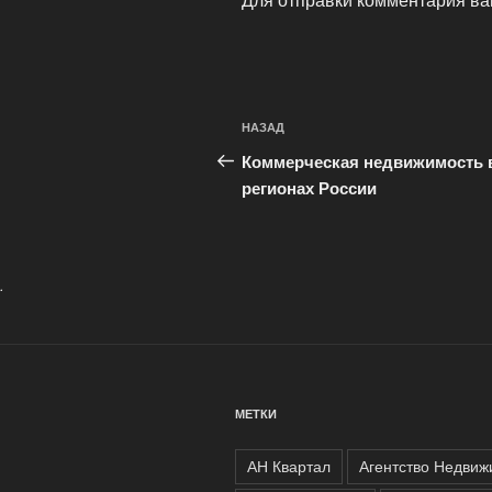
Навигация
Предыдущая
НАЗАД
по
запись:
Коммерческая недвижимость 
записям
регионах России
.
МЕТКИ
АН Квартал
Агентство Недвиж