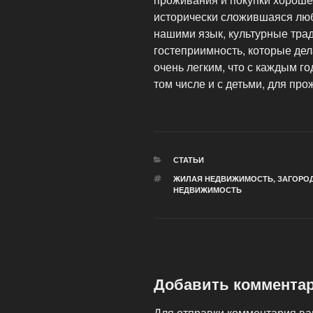
исторически сложившаяся любо
нашими язык, культурные тра
гостеприимность, которые дел
очень легким, что с каждым г
том числе и с детьми, для про
РУБРИКИ
СТАТЬИ
МЕТКИ
ЖИЛАЯ НЕДВИЖИМОСТЬ
,
ЗАГОРО
НЕДВИЖИМОСТЬ
Добавить коммента
Для отправки комментария в