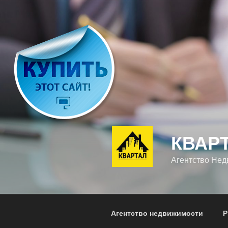
Перейти
к
содержимому
КВАР
Агентство Не
Агентство недвижимости
Р