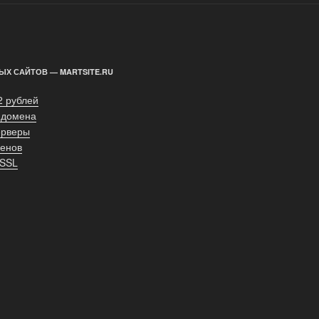
ЫХ САЙТОВ — MARTSITE.RU
2 рублей
 домена
ерверы
енов
 SSL