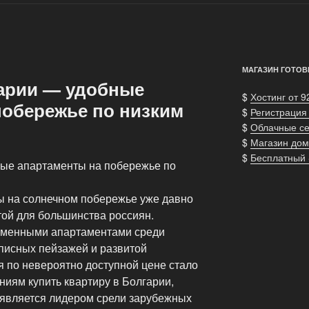
МАГАЗИН ГОТОВ
арии — удобные
$
Хостинг от 9
побережье по низким
$
Регистрация
$
Облачные с
$
Магазин дом
$
Бесплатный
ные апартаменты на побережье по
ы на солнечном побережье уже давно
той для большинства россиян.
еменными апартаментами среди
писных пейзажей и развитой
я по невероятно доступной цене стало
иям купить квартиру в Болгарии,
 является лидером срели зарубежных