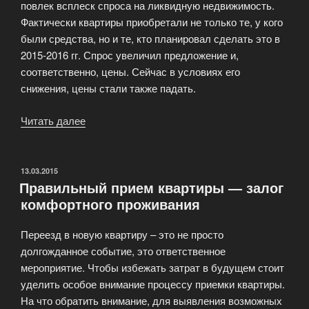
повлек всплеск спроса на ликвидную недвижимость.
Фактически квартиры приобретали не только те, у кого
были средства, но и те, кто планировал сделать это в
2015-2016 гг. Спрос увеличил предложение и,
соответственно, цены. Сейчас в условиях его
снижения, цены стали также падать.
Читать далее
«Снижение
цен
на
недвижимость
ОПУБЛИКОВАНО
13.03.2015
Правильный прием квартиры — залог
—
комфортного проживания
лучший
повод
Переезд в новую квартиру – это не просто
купить
долгожданное событие, это ответственное
квартиру»
мероприятие. Чтобы избежать затрат в будущем стоит
уделить особое внимание процессу приемки квартиры.
На что обратить внимание, для выявления возможных