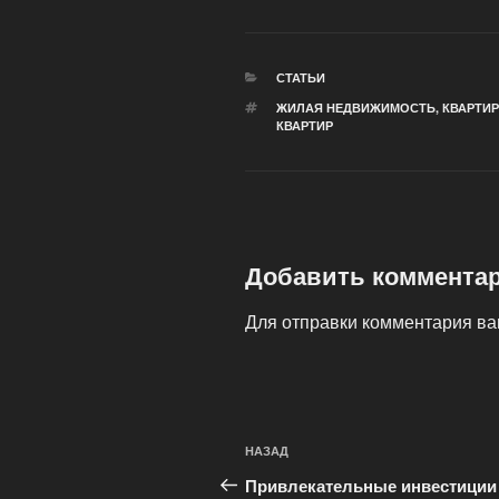
РУБРИКИ
СТАТЬИ
МЕТКИ
ЖИЛАЯ НЕДВИЖИМОСТЬ
,
КВАРТИР
КВАРТИР
Добавить коммента
Для отправки комментария в
Навигация
Предыдущая
НАЗАД
по
запись:
Привлекательные инвестиции