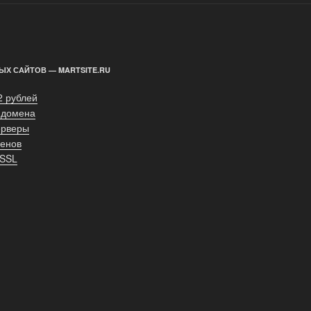
ЫХ САЙТОВ — MARTSITE.RU
2 рублей
 домена
ерверы
енов
 SSL