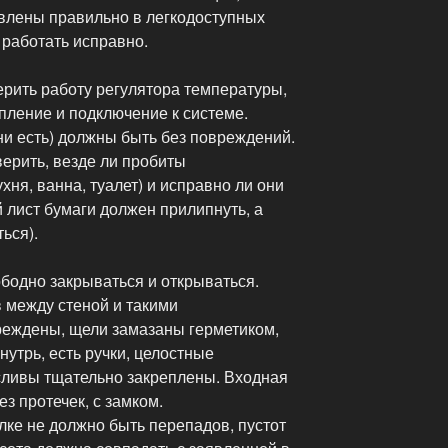
влены правильно в легкодоступных
 работать исправно.
рить работу регулятора температуры,
пление и подключение к системе.
ни есть) должны быть без повреждений.
ерить, везде ли пробиты
хня, ванна, туалет) и исправно ли они
лист бумаги должен прилипнуть, а
ься).
бодно закрываться и открываться.
в между стеной и такими
вреждены, щели замазаны герметиком,
нутрь, есть ручки, целостные
 сливы тщательно закреплены. Входная
з протечек, с замком.
олке не должно быть перепадов, пустот