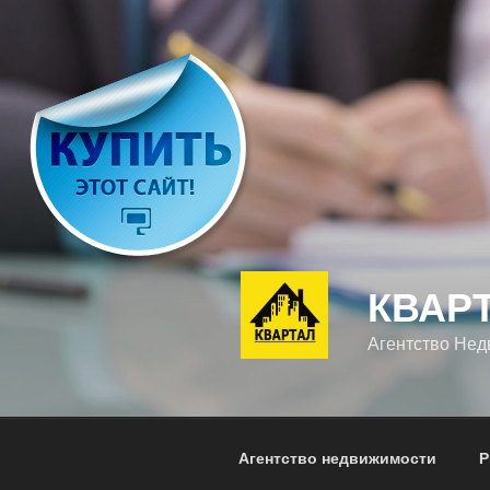
Перейти
к
содержимому
КВАР
Агентство Не
Агентство недвижимости
Р