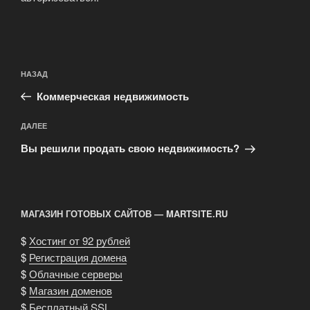
Навигация
Предыдущая
НАЗАД
по
запись:
записям
Коммерческая недвижимость
Следующая
ДАЛЕЕ
запись
Вы решили продать свою недвижимость?
МАГАЗИН ГОТОВЫХ САЙТОВ — MARTSITE.RU
$
Хостинг от 92 рублей
$
Регистрация домена
$
Облачные серверы
$
Магазин доменов
$
Бесплатный SSL