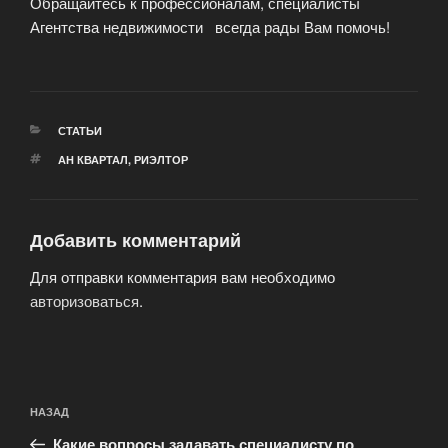
Обращайтесь к профессионалам, специалисты
Агентства недвижимости всегда рады Вам помочь!
РУБРИКИ
СТАТЬИ
МЕТКИ
АН КВАРТАЛ
,
РИЭЛТОР
Добавить комментарий
Для отправки комментария вам необходимо
авторизоваться
.
Навигация
Предыдущая
НАЗАД
по
запись:
записям
Какие вопросы задавать специалисту по