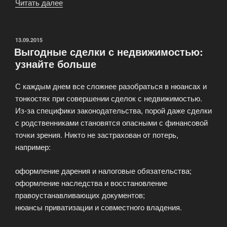
Читать далее
«Сделка
без
риелтора:
это
ОПУБЛИКОВАНО
13.09.2015
Выгодные сделки с недвижимостью:
возможно,
узнайте больше
но
есть
С каждым днем все сложнее разобраться в нюансах и
ли
тонкостях при совершении сделок с недвижимостью.
смысл?»
Из-за специфики законодательства, порой даже сделки
с родственниками становятся опасными с финансовой
точки зрения. Никто не застрахован от потерь,
например:
оформление дарения и налоговые обязательства;
оформление наследства и восстановление
правоустанавливающих документов;
нюансы приватизации и совместного владения.