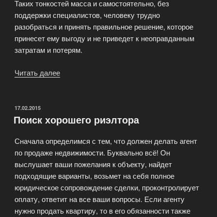
Таких тонкостей масса и самостоятельно, без
поддержки специалистов, человеку трудно
разобраться и принять правильное решение, которое
принесет ему выгоду и не приведет к неоправданным
затратам и потерям.
Читать далее
«Выгодные
сделки
с
недвижимостью:
ОПУБЛИКОВАНО
17.02.2015
Поиск хорошего риэлтора
узнайте
больше»
Сначала определимся с тем, что должен делать агент
по продаже недвижимости. Буквально всё! Он
выслушает ваши пожелания к объекту, найдет
подходящие варианты, возьмет на себя полное
юридическое сопровождение сделки, проконтролирует
оплату, ответит на все ваши вопросы. Если агенту
нужно продать квартиру, то в его обязанности также